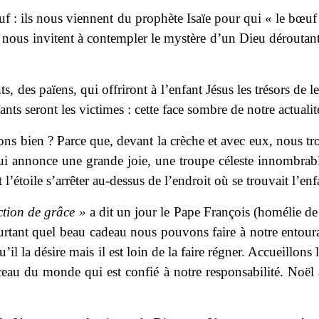
uf : ils nous viennent du prophète Isaïe pour qui « le bœuf 
nous invitent à contempler le mystère d’un Dieu déroutant qu
, des païens, qui offriront à l’enfant Jésus les trésors de 
nts seront les victimes : cette face sombre de notre actuali
bien ? Parce que, devant la crèche et avec eux, nous trouv
 qui annonce une grande joie, une troupe céleste innombrab
’étoile s’arrêter au-dessus de l’endroit où se trouvait l’enf
ction de grâce »
a dit un jour le Pape François (homélie de 
Pourtant quel beau cadeau nous pouvons faire à notre entou
qu’il la désire mais il est loin de la faire régner. Accueillon
ceau du monde qui est confié à notre responsabilité. Noël