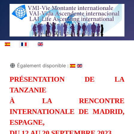
Sélectionnez votre langue
Détails
Également disponible :
PRÉSENTATION DE LA
TANZANIE
À LA RENCONTRE
INTERNATIONALE DE MADRID,
ESPAGNE,
DU 12 AU 20 SEPTEMBRE 2023