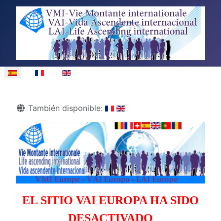
Seleccione su idioma
Detalles
También disponible:
EL SITIO VAI EUROPA HA SIDO
DESACTIVADO