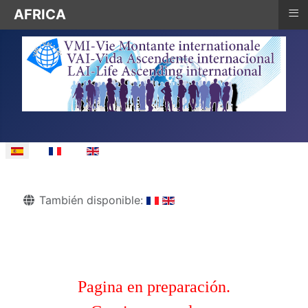
≡
AFRICA
Seleccione su idioma
Detalles
También disponible:
Pagina en preparación.