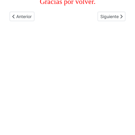
Gracias por volver.
Artículo anterior: COORDINACIÓN AMERICA DEL NORTE
Artículo siguie
Anterior
Siguiente