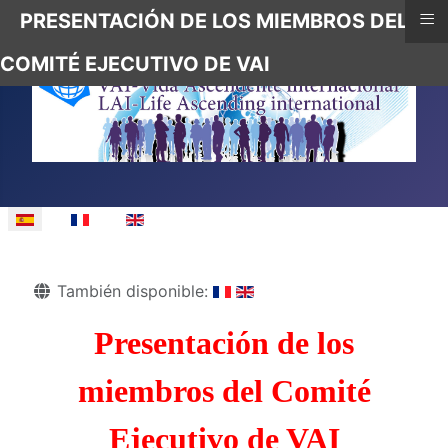
≡
PRESENTACIÓN DE LOS MIEMBROS DEL
COMITÉ EJECUTIVO DE VAI
Seleccione su idioma
Detalles
También disponible:
Presentación de los
miembros del Comité
Ejecutivo de VAI