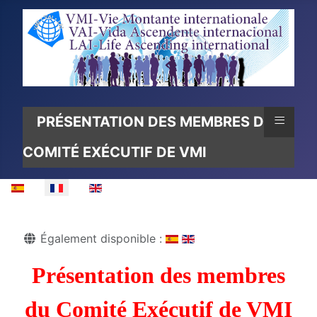
≡
PRÉSENTATION DES MEMBRES DU
COMITÉ EXÉCUTIF DE VMI
Sélectionnez votre langue
Détails
Également disponible :
Présentation des membres
du Comité Exécutif de VMI