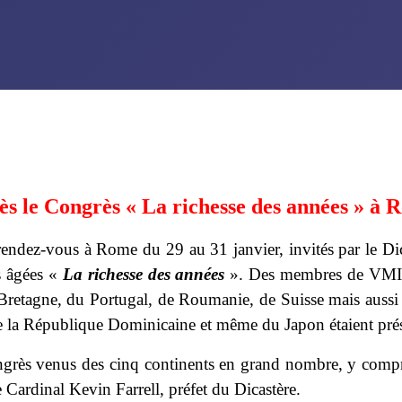
ès le Congrès « La richesse des années » à 
ndez-vous à Rome du 29 au 31 janvier, invités par le Dicast
s âgées «
La richesse des années
». Des membres de VMI v
retagne, du Portugal, de Roumanie, de Suisse mais auss
 la République Dominicaine et même du Japon étaient prés
grès venus des cinq continents en grand nombre, y compris 
e Cardinal Kevin Farrell, préfet du Dicastère.