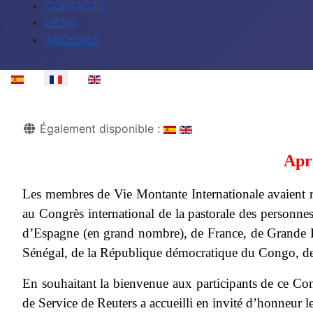
CONTACTS
LIENS
ARCHIVES
Sélectionnez votre langue
Détails
Également disponible :
Apr
Les membres de Vie Montante Internationale avaient re
au Congrès international de la pastorale des personne
d’Espagne (en grand nombre), de France, de Grande B
Sénégal, de la République démocratique du Congo, de
En souhaitant la bienvenue aux participants de ce Con
de Service de Reuters a accueilli en invité d’honneur l