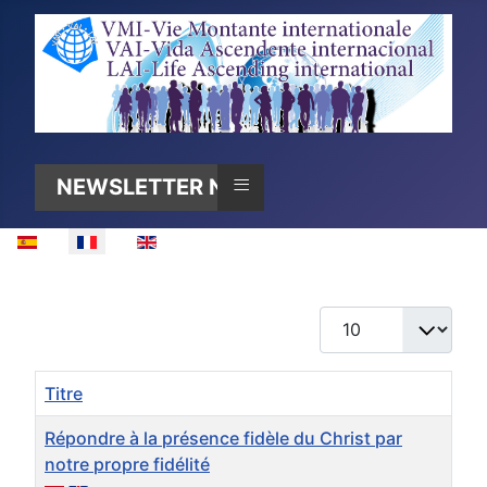
≡
NEWSLETTER N°40
Sélectionnez votre langue
Afficher #
Titre
Répondre à la présence fidèle du Christ par
notre propre fidélité