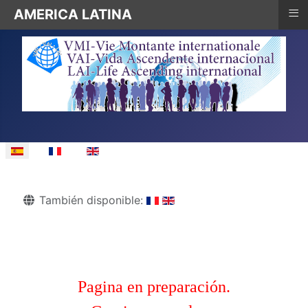
≡
AMERICA LATINA
Seleccione su idioma
Detalles
También disponible:
Pagina en preparación.