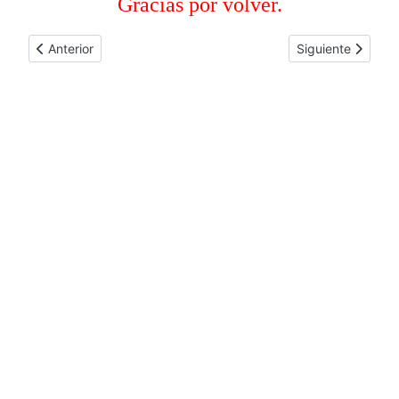
Gracias por volver.
Artículo anterior: COORDINACIÓN ASIA
Artículo siguie
Anterior
Siguiente