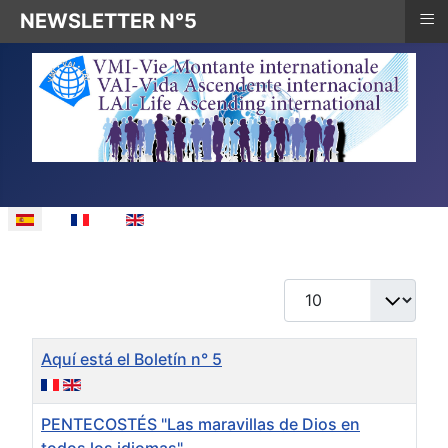
≡
NEWSLETTER N°5
Seleccione su idioma
Cantidad
Título
Aquí está el Boletín n° 5
PENTECOSTÉS "Las maravillas de Dios en
todos los idiomas"