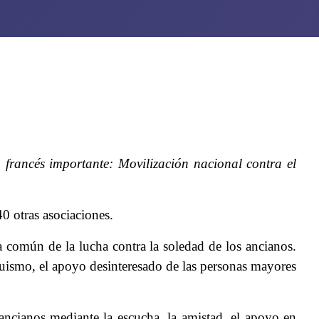
 francés importante:
Mo
vilización
na
cional contra e
l
0 otras asociaciones.
 común de la lucha contra la soledad de los ancianos.
truismo, el apoyo desinteresado de las personas mayores
ancianos mediante la escucha, la amistad, el apoyo en