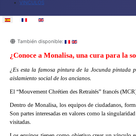
VINCULOS
Seleccione su idioma
Detalles
También disponible:
¿Conoce a Monalisa, una cura para la s
¿Es esta la famosa pintura de la Jocunda pintada 
a
i
slamiento
s
ocial de los
a
ncianos.
El “Mouvement Chrétien des Retraités” francés (MCR) f
Dentro de Monalisa, los equipos de ciudadanos, forma
Son partes interesadas en valores como la singularidad
visitadas.
Los equipos tienen como objetivo crear un vínculo en