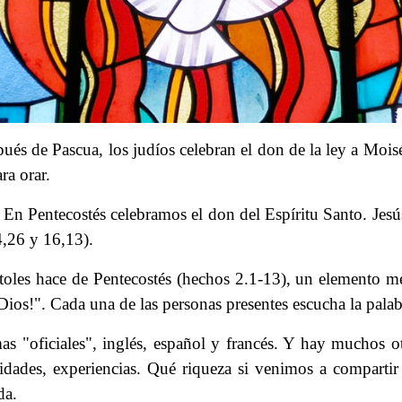
pués de Pascua, los judíos celebran el don de la ley a Mois
ra orar.
. En Pentecostés celebramos el don del Espíritu Santo. Jesús
4,26 y 16,13).
óstoles hace de Pentecostés (hechos 2.1-13), un elemento
 Dios!". Cada una de las personas presentes escucha la pala
 "oficiales", inglés, español y francés. Y hay muchos ot
lidades, experiencias. Qué riqueza si venimos a comparti
da.