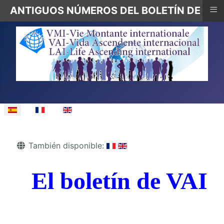
≡
ANTIGUOS NÚMEROS DEL BOLETÍN DE VAI
Seleccione su idioma
Detalles
También disponible:
El boletín de VAI