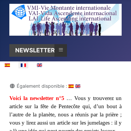
≡
NEWSLETTER N°5
Sélectionnez votre langue
Détails
Également disponible :
Voici la newsletter n°5
… Vous y trouverez un
article sur la fête de Pentecôte qui, d’un bout à
l’autre de la planète, nous a réunis par la prière ;
vous y lirez aussi un article sur les jumelages : il y
a là une idée qui peut nourrir des projets locaux.