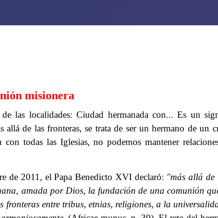
nión misionera
e las localidades: Ciudad hermanada con... Es un signo
lá de las fronteras, se trata de ser un hermano de un cris
 con todas las Iglesias, no podemos mantener relaciones 
bre de 2011, el Papa Benedicto XVI declaró:
"más allá de 
mana, amada por Dios, la fundación de una comunión que r
fronteras entre tribus, etnias, religiones, a la universal
os armoniosamente
. (Africae munus, n. 39). El reto del he