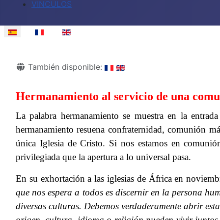
VINCULOS
Seleccione su idioma
Detalles
También disponible:
Hermanamiento al servicio de una comu
La palabra hermanamiento se muestra en la entrada d
hermanamiento resuena confraternidad, comunión más al
única Iglesia de Cristo. Si nos estamos en comunión
privilegiada que la apertura a lo universal pasa.
En su exhortación a las iglesias de África en noviem
que nos espera a todos es discernir en la persona hu
diversas culturas. Debemos verdaderamente abrir estas 
origen, cultura, idioma o religión pueden vivir junt