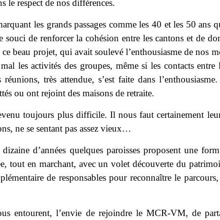
ns le respect de nos différences.
rquant les grands passages comme les 40 et les 50 ans qui 
e souci de renforcer la cohésion entre les cantons et de do
ce beau projet, qui avait soulevé l’enthousiasme de nos m
mal les activités des groupes, même si les contacts entr
éunions, très attendue, s’est faite dans l’enthousiasm
tés ou ont rejoint des maisons de retraite.
enu toujours plus difficile. Il nous faut certainement leur 
ions, ne se sentant pas assez vieux…
e dizaine d’années quelques paroisses proposent une form
ée, tout en marchant, avec un volet découverte du patrimoi
upplémentaire de responsables pour reconnaître le parcours,
us entourent, l’envie de rejoindre le MCR-VM, de part