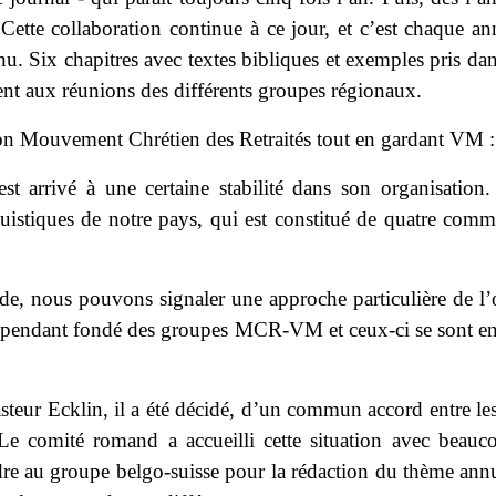
ette collaboration continue à ce jour, et c’est chaque an
u. Six chapitres avec textes bibliques et exemples pris dan
nt aux réunions des différents groupes régionaux.
ion Mouvement Chrétien des Retraités tout en gardant V
st arrivé à une certaine stabilité dans son organisatio
guistiques de notre pays, qui est constitué de quatre co
e, nous pouvons signaler une approche particulière de l’
a cependant fondé des groupes MCR-VM et ceux-ci se sont enr
Pasteur Ecklin, il a été décidé, d’un commun accord entre le
 comité romand a accueilli cette situation avec beaucoup
ndre au groupe belgo-suisse pour la rédaction du thème annu