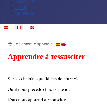
CONTACTS
LIENS
ARCHIVES
Sélectionnez votre langue
Détails
Également disponible :
Apprendre à ressusciter
Sur les chemins quotidiens de notre vie
Où il nous précède et nous attend,
Jésus nous apprend à ressusciter.