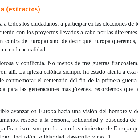
a (extractos)
lá a todos los ciudadanos, a participar en las elecciones d
uerdo con los proyectos llevados a cabo por las diferentes 
en contra de Europa) sino de decir qué Europa queremos, e
te en la actualidad.
lorosa y conflictúa. No menos de tres guerras francoale
on allí. La iglesia católica siempre ha estado atenta a est
de conmemorar el centenario del fin de la primera guerr
da para las generaciones más jóvenes, recordemos que l
osible avanzar en Europa hacia una visión del hombre y d
humanos, respeto a la persona, solidaridad y búsqueda d
pa Francisco, son por lo tanto los cimientos de Europa q
álogo, inclusión, solidaridad, desarrollo y paz. 1