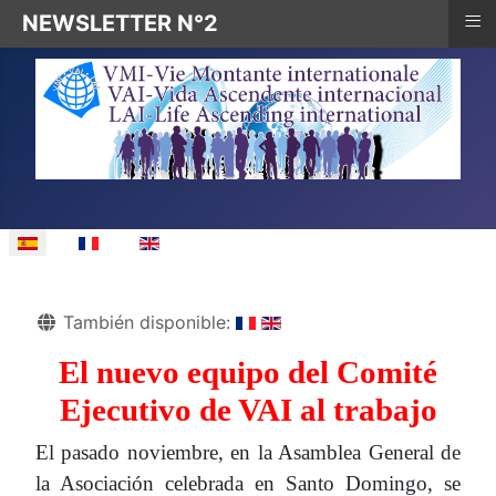
≡
NEWSLETTER N°2
Seleccione su idioma
Detalles
También disponible:
El nuevo equipo del Comité
Ejecutivo de VAI al trabajo
El pasado noviembre, en la Asamblea General de
la Asociación celebrada en Santo Domingo, se